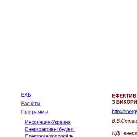
ЕАБ
ЕФЕКТИВ
З ВИКОР
Расчёты
http://ener
Программы
В.В.Стра
Инсоляция-Украина
Енергоактивні будівлі
НДІ енерг
Електрогеліопрофіль