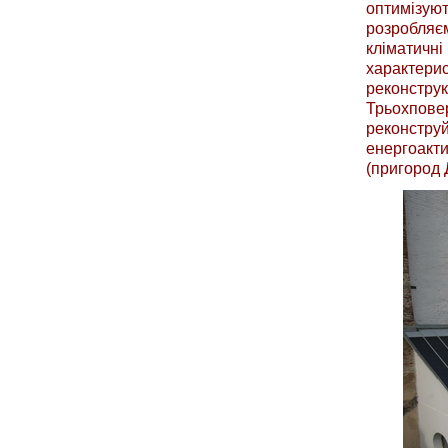
оптимізую
розробляє
кліматичн
характерис
реконстр
Трьохповер
реконстр
енергоакт
(пригород 