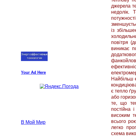
джерела те
недолік. 
потужності
зменшуєтьс
із збільше
холодильн
повітря (д
виникає п
додатковог
фанкойло
ефективн
електром
Your Ad Here
Найбільш 
кондиціюва
є тепло ґр
або горизо
те, що те
постійна 
високим т
всього рок
В Мой Мир
легко про
схема вико