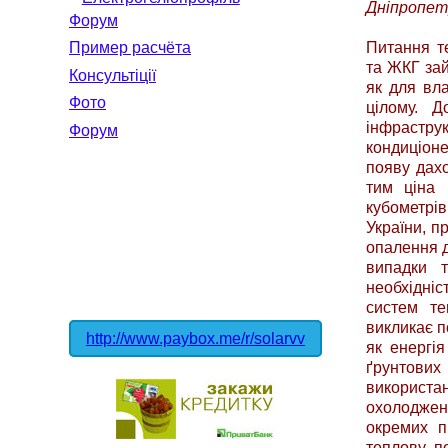
Дніпропет
Форум
Питання т
Пример расчёта
та ЖКГ зай
Консультіції
як для вла
Фото
цілому. 
інфрастр
Форум
кондиціоне
появу дахо
тим ціна 
кубометрі
України, п
опалення д
випадки т
необхідні
систем те
викликає п
http://www.paybox.me/r/solarvv
як енергія
ґрунтових
використан
охолодженн
окремих п
теплову п