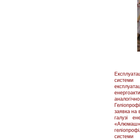
Експлуатац
системи 
експлуат
енергоак
аналогічн
Геліопрофі
заявка на 
галузі е
«Алюмаш».
геліопрофі
системи 