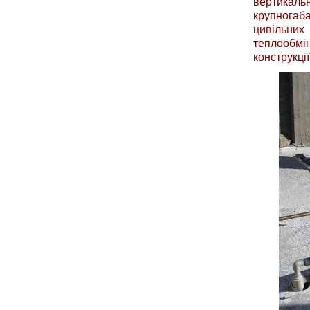
вертикал
крупнога
цивільних
теплообмі
конструкції