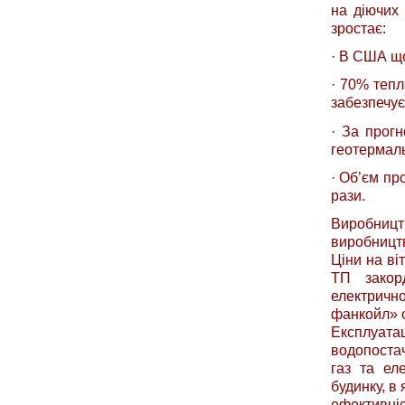
на діючих 
зростає:
· В США що
· 70% тепл
забезпечує
· За прогн
геотермаль
· Об’єм пр
рази.
Виробницт
виробницт
Ціни на ві
ТП закор
електрично
фанкойл» о
Експлуат
водопостач
газ та ел
будинку, в
ефективніс