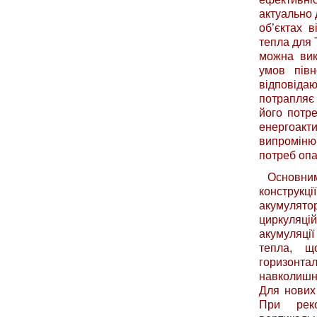
актуально 
об’єктах в
тепла для 
можна вик
умов півн
відповідаю
потрапляє
його потре
енергоакт
випроміню
потреб опа
Основним
конструкці
акумулятор
циркуляц
акумуляці
тепла, щ
горизонта
навколишнь
Для нових
При реко