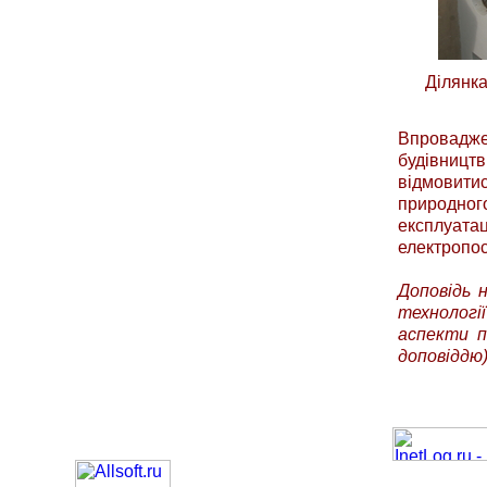
Ділянка
Впровадже
будівництв
відмовити
природног
експлуата
електропос
Доповідь н
технологі
аспекти п
доповіддю)