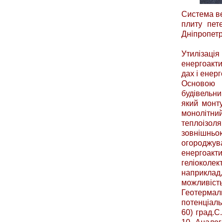
Система ве
плиту пет
Дніпропетр
Утилізаці
енергоакти
дах і енер
Основою 
будівельн
який монту
монолітни
теплоізол
зовнішнь
огороджува
енергоакти
геліоколе
наприклад,
можливіст
Геотермал
потенціаль
60) град.С